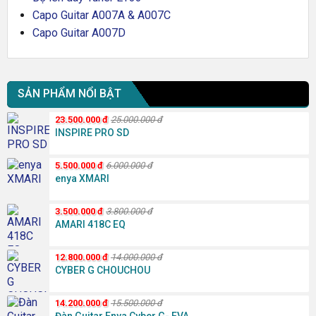
Capo Guitar A007A & A007C
Capo Guitar A007D
SẢN PHẨM NỔI BẬT
23.500.000
đ
25.000.000
đ
INSPIRE PRO SD
5.500.000
đ
6.000.000
đ
enya XMARI
3.500.000
đ
3.800.000
đ
AMARI 418C EQ
12.800.000
đ
14.000.000
đ
CYBER G CHOUCHOU
14.200.000
đ
15.500.000
đ