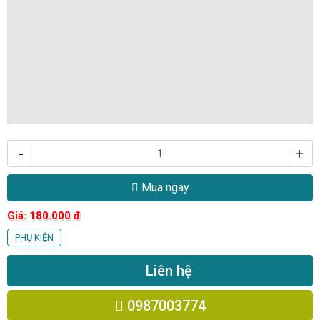
-
+
Mua ngay
Giá:
180.000
đ
PHỤ KIỆN
Liên hệ
0987003774