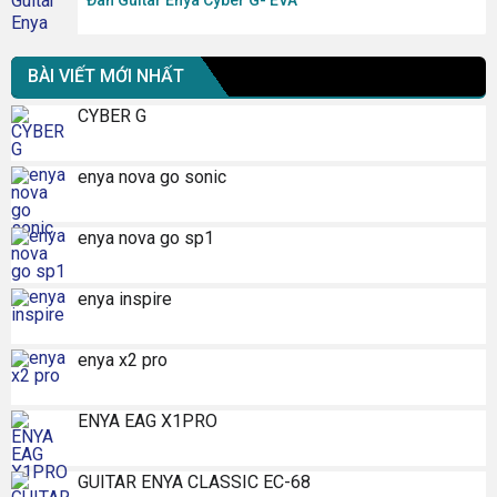
Đàn Guitar Enya Cyber G- EVA
BÀI VIẾT MỚI NHẤT
CYBER G
enya nova go sonic
enya nova go sp1
enya inspire
enya x2 pro
ENYA EAG X1PRO
GUITAR ENYA CLASSIC EC-68