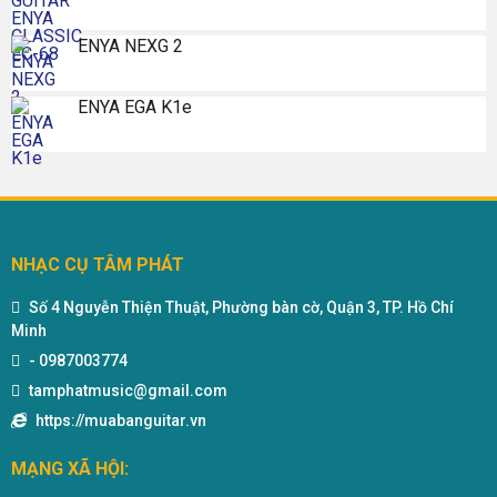
ENYA NEXG 2
ENYA EGA K1e
NHẠC CỤ TÂM PHÁT
Số 4 Nguyễn Thiện Thuật, Phường bàn cờ, Quận 3, TP. Hồ Chí
Minh
-
0987003774
tamphatmusic@gmail.com
https://muabanguitar.vn
MẠNG XÃ HỘI: