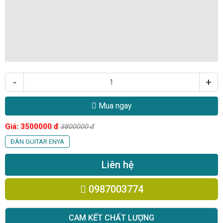
-
+
Mua ngay
Giá:
3500000
đ
3800000
đ
ĐÀN GUITAR ENYA
Liên hệ
0987003774
CAM KẾT CHẤT LƯỢNG