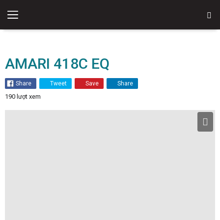
Đàn Guitar ENYA
AMARI 418C EQ
Share
Tweet
Save
Share
190 lượt xem