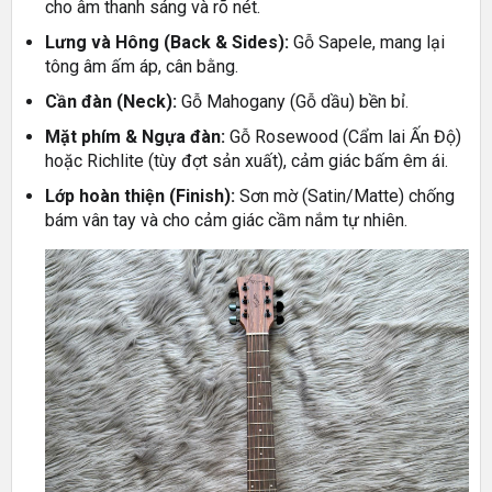
cho âm thanh sáng và rõ nét.
Lưng và Hông (Back & Sides):
Gỗ Sapele, mang lại
tông âm ấm áp, cân bằng.
Cần đàn (Neck):
Gỗ Mahogany (Gỗ dầu) bền bỉ.
Mặt phím & Ngựa đàn:
Gỗ Rosewood (Cẩm lai Ấn Độ)
hoặc Richlite (tùy đợt sản xuất), cảm giác bấm êm ái.
Lớp hoàn thiện (Finish):
Sơn mờ (Satin/Matte) chống
bám vân tay và cho cảm giác cầm nắm tự nhiên.