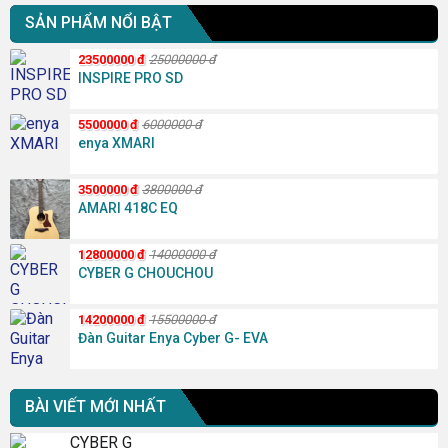
SẢN PHẨM NỔI BẬT
23500000
đ
25000000
đ
INSPIRE PRO SD
5500000
đ
6000000
đ
enya XMARI
3500000
đ
3800000
đ
AMARI 418C EQ
12800000
đ
14000000
đ
CYBER G CHOUCHOU
14200000
đ
15500000
đ
Đàn Guitar Enya Cyber G- EVA
BÀI VIẾT MỚI NHẤT
CYBER G