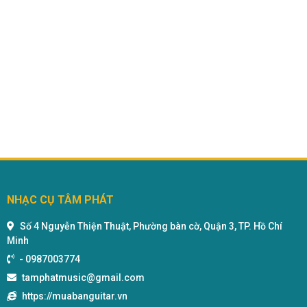
11000000
đ
12000000
đ
CORDOBA C7 CD
Liên hệ
Còn hàng
NHẠC CỤ TÂM PHÁT
Số 4 Nguyễn Thiện Thuật, Phường bàn cờ, Quận 3, TP. Hồ Chí
Minh
-
0987003774
tamphatmusic@gmail.com
https://muabanguitar.vn