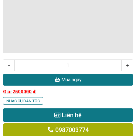
-
+
Mua ngay
Giá:
2500000
đ
NHẠC CỤ DÂN TỘC
Liên hệ
0987003774