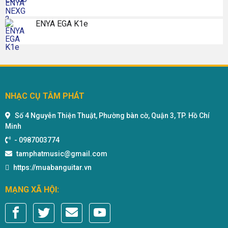
ENYA EGA K1e
NHẠC CỤ TÂM PHÁT
Số 4 Nguyễn Thiện Thuật, Phường bàn cờ, Quận 3, TP. Hồ Chí
Minh
-
0987003774
tamphatmusic@gmail.com
https://muabanguitar.vn
MẠNG XÃ HỘI: