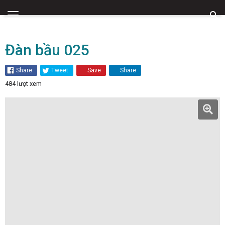
Nhạc Cụ Dân Tộc
Đàn bầu 025
Share
Tweet
Save
Share
484 lượt xem