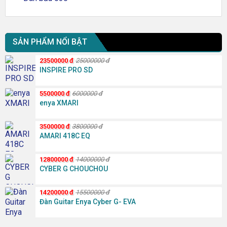
SẢN PHẨM NỔI BẬT
23500000
đ
25000000
đ
INSPIRE PRO SD
5500000
đ
6000000
đ
enya XMARI
3500000
đ
3800000
đ
AMARI 418C EQ
12800000
đ
14000000
đ
CYBER G CHOUCHOU
14200000
đ
15500000
đ
Đàn Guitar Enya Cyber G- EVA