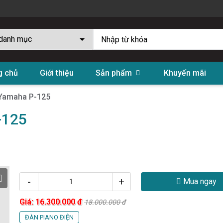
g chủ
Giới thiệu
Sản phẩm
Khuyến mãi
 Yamaha P-125
-125
-
+
Mua ngay
Giá:
16.300.000
đ
18.000.000
đ
ĐÀN PIANO ĐIỆN