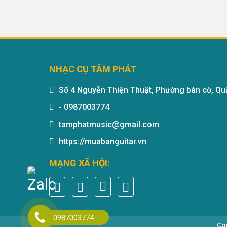
NHẠC CỤ TÂM PHÁT
Số 4 Nguyễn Thiện Thuật, Phường bàn cờ, Quậ
-
0987003774
tamphatmusic@gmail.com
https://muabanguitar.vn
MẠNG XÃ HỘI:
0987003774
Cop