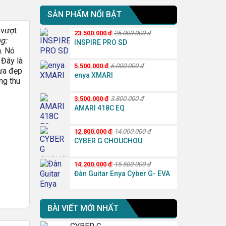
SẢN PHẨM NỔI BẬT
 vượt
23.500.000
đ
25.000.000
đ
g:
INSPIRE PRO SD
n. Nó
 Đây là
5.500.000
đ
6.000.000
đ
vừa đẹp
enya XMARI
ng thu
3.500.000
đ
3.800.000
đ
AMARI 418C EQ
12.800.000
đ
14.000.000
đ
CYBER G CHOUCHOU
14.200.000
đ
15.500.000
đ
Đàn Guitar Enya Cyber G- EVA
BÀI VIẾT MỚI NHẤT