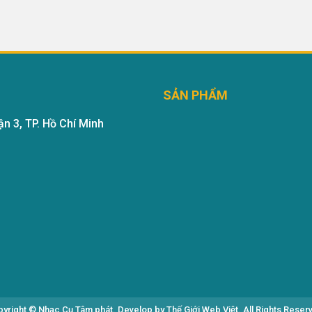
SẢN PHẨM
n 3, TP. Hồ Chí Minh
yright © Nhạc Cụ Tâm phát. Develop by Thế Giới Web Việt. All Rights Reser