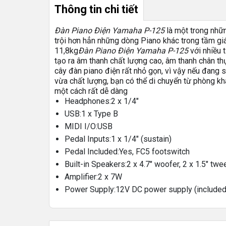
Thông tin chi tiết
Đàn Piano Điện Yamaha P-125
là một trong nhữn
trội hơn hẳn những dòng Piano khác trong tầm giá
11,8kg
Đàn Piano Điện Yamaha P-125
với nhiều 
tạo ra âm thanh chất lượng cao, âm thanh chân th
cây đàn piano điện rất nhỏ gọn, vì vậy nếu đang 
vừa chất lượng, bạn có thể di chuyển từ phòng k
một cách rất dễ dàng
Headphones:
2 x 1/4″
USB:
1 x Type B
MIDI I/O:
USB
Pedal Inputs:
1 x 1/4″ (sustain)
Pedal Included:
Yes, FC5 footswitch
Built-in Speakers:
2 x 4.7″ woofer, 2 x 1.5″ twe
Amplifier:
2 x 7W
Power Supply:
12V DC power supply (included