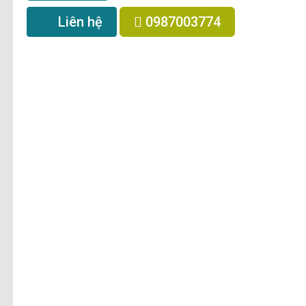
Liên hệ
0987003774