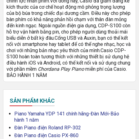
chỉnh lực nhấn phím.
Với dòng này, Casio đã giảm đáng kể
kích thước của cơ chế hoạt động mô phỏng trọng lượng
của bộ búa trong chiếc đại dương cầm. Điều này cho phép
bàn phím có khả năng phản hồi chạm với thân đàn mỏng
đến kinh ngạc. Ngoài nguồn điện gia dụng, CDP-S100 còn
hỗ trợ vận hành bằng pin, cho phép người dùng thoải mái
biểu diễn ở bất kỳ đâu.
Cổng USB và Auxin, bạn có thể kết
nối với smartphone hay tablet để có thể nghe nhạc, học và
chơi với những bản nhạc yêu thích của mình.Casio CDP-
S100 hoàn toàn tương thích với những thiết bị sử dụng hệ
điều hành iOS và Android, có thể kết nối và sử dụng chung
với phần mềm
Chordana Play Piano
miễn phí của Casio.
BẢO HÀNH 1 NĂM
SẢN PHẨM KHÁC
Piano Yamaha YDP 141 chính hãng-Đàn Mới-Bảo
hành 1 năm
Đàn Piano điện Roland RP-302
Đàn Piano điện Casio PX-860