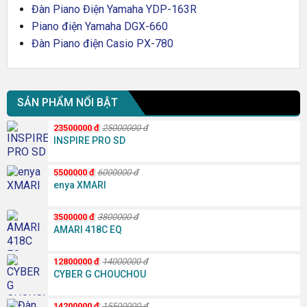
Đàn Piano Điện Yamaha YDP-163R
Piano điện Yamaha DGX-660
Đàn Piano điện Casio PX-780
SẢN PHẨM NỔI BẬT
23500000
đ
25000000
đ
INSPIRE PRO SD
5500000
đ
6000000
đ
enya XMARI
3500000
đ
3800000
đ
AMARI 418C EQ
12800000
đ
14000000
đ
CYBER G CHOUCHOU
14200000
đ
15500000
đ