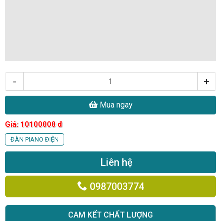
-
+
Mua ngay
Giá:
10100000
đ
ĐÀN PIANO ĐIỆN
Liên hệ
0987003774
CAM KẾT CHẤT LƯỢNG