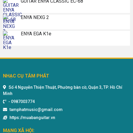
GUITAR ENYA CLASSIC EC-68
ENYA NEXG 2
ENYA EGA K1e
NHẠC CỤ TÂM PHÁT
Số 4 Nguyễn Thiện Thuật, Phường bàn cờ, Quận 3, TP. Hồ Chí
Minh
-
0987003774
tamphatmusic@gmail.com
https://muabanguitar.vn
MẠNG XÃ HỘI: