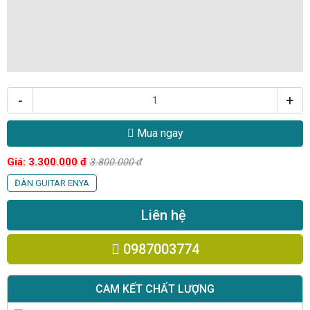
-
+
Mua ngay
Giá:
3.300.000
đ
3.800.000
đ
ĐÀN GUITAR ENYA
Liên hệ
0987003774
CAM KẾT CHẤT LƯỢNG