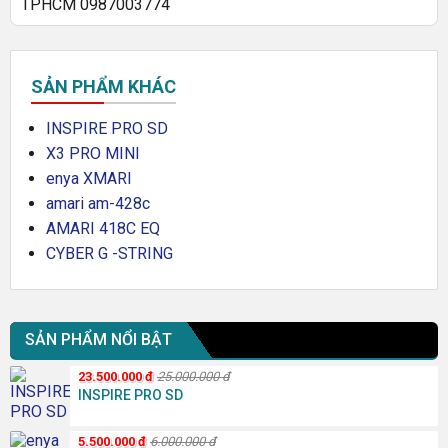
TPHCM 0987003774
SẢN PHẨM KHÁC
INSPIRE PRO SD
X3 PRO MINI
enya XMARI
amari am-428c
AMARI 418C EQ
CYBER G -STRING
SẢN PHẨM NỔI BẬT
23.500.000
đ
25.000.000
đ
INSPIRE PRO SD
5.500.000
đ
6.000.000
đ