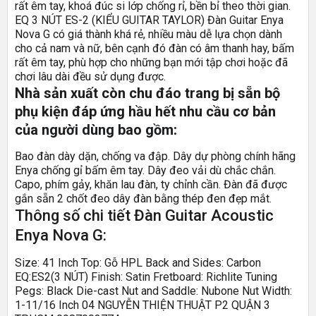
rất êm tay, khoá đúc si lớp chống rỉ, bền bỉ theo thời gian.
EQ 3 NÚT ES-2 (KIỂU GUITAR TAYLOR) Đàn Guitar Enya
Nova G có giá thành khá rẻ, nhiều màu dễ lựa chọn dành
cho cả nam và nữ, bên cạnh đó đàn có âm thanh hay, bấm
rất êm tay, phù hợp cho những bạn mới tập chơi hoặc đã
chơi lâu dài đều sử dụng được.
Nhà sản xuất còn chu đáo trang bị sẵn bộ
phụ kiện đáp ứng hầu hết nhu cầu cơ bản
của người dùng bao gồm:
Bao đàn dày dặn, chống va đập. Dây dự phòng chính hãng
Enya chống gỉ bấm êm tay. Dây đeo vải dù chắc chắn.
Capo, phím gảy, khăn lau đàn, ty chỉnh cần. Đàn đã được
gắn sẵn 2 chốt đeo dây đàn bằng thép đen đẹp mắt.
Thông số chi tiết Đàn Guitar Acoustic
Enya Nova G:
Size: 41 Inch Top: Gỗ HPL Back and Sides: Carbon
EQ:ES2(3 NÚT) Finish: Satin Fretboard: Richlite Tuning
Pegs: Black Die-cast Nut and Saddle: Nubone Nut Width:
1-11/16 Inch 04 NGUYỄN THIỆN THUẬT P2 QUẬN 3