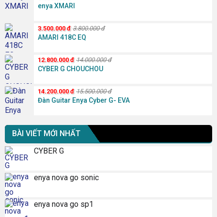
enya XMARI
3.500.000
đ
3.800.000
đ
AMARI 418C EQ
12.800.000
đ
14.000.000
đ
CYBER G CHOUCHOU
14.200.000
đ
15.500.000
đ
Đàn Guitar Enya Cyber G- EVA
BÀI VIẾT MỚI NHẤT
CYBER G
enya nova go sonic
enya nova go sp1