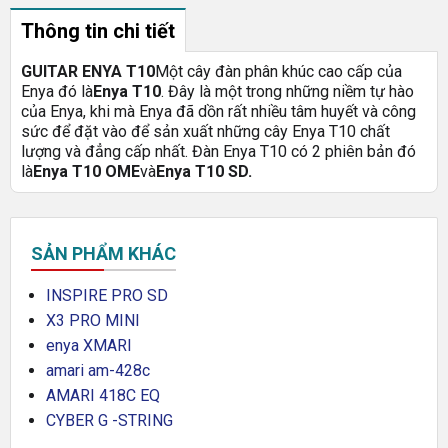
Thông tin chi tiết
GUITAR ENYA T10
Một cây đàn phân khúc cao cấp của
Enya đó là
Enya T10
. Đây là một trong những niềm tự hào
của Enya, khi mà Enya đã dồn rất nhiều tâm huyết và công
sức để đặt vào để sản xuất những cây Enya T10 chất
lượng và đẳng cấp nhất. Đàn Enya T10 có 2 phiên bản đó
là
Enya T10 OME
và
Enya T10 SD.
SẢN PHẨM KHÁC
INSPIRE PRO SD
X3 PRO MINI
enya XMARI
amari am-428c
AMARI 418C EQ
CYBER G -STRING