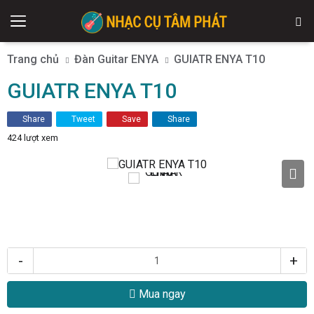
Trang chủ
Đàn Guitar ENYA
GUIATR ENYA T10
GUIATR ENYA T10
Share
Tweet
Save
Share
424 lượt xem
-
+
Mua ngay