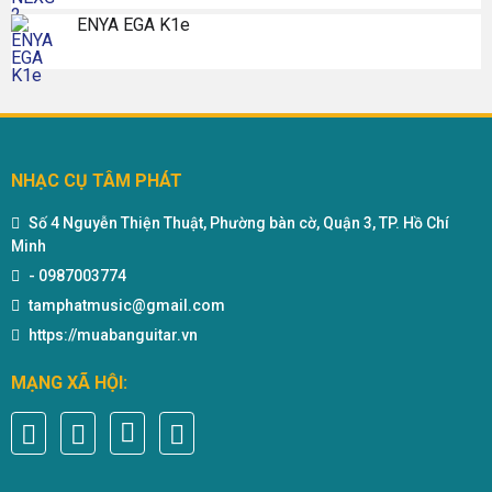
ENYA EGA K1e
NHẠC CỤ TÂM PHÁT
Số 4 Nguyễn Thiện Thuật, Phường bàn cờ, Quận 3, TP. Hồ Chí
Minh
-
0987003774
tamphatmusic@gmail.com
https://muabanguitar.vn
MẠNG XÃ HỘI: