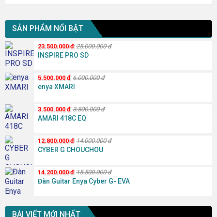
SẢN PHẨM NỔI BẬT
23.500.000
đ
25.000.000
đ
INSPIRE PRO SD
5.500.000
đ
6.000.000
đ
enya XMARI
3.500.000
đ
3.800.000
đ
AMARI 418C EQ
12.800.000
đ
14.000.000
đ
CYBER G CHOUCHOU
14.200.000
đ
15.500.000
đ
Đàn Guitar Enya Cyber G- EVA
BÀI VIẾT MỚI NHẤT