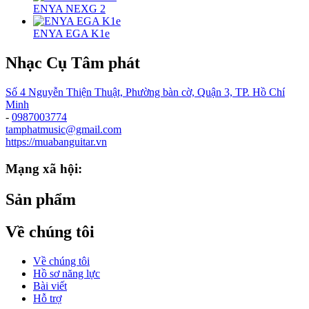
ENYA NEXG 2
ENYA EGA K1e
Nhạc Cụ Tâm phát
Số 4 Nguyễn Thiện Thuật, Phường bàn cờ, Quận 3, TP. Hồ Chí
Minh
-
0987003774
tamphatmusic@gmail.com
https://muabanguitar.vn
Mạng xã hội:
Sản phẩm
Về chúng tôi
Về chúng tôi
Hồ sơ năng lực
Bài viết
Hỗ trợ