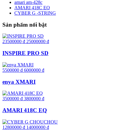
amari am-428c
AMARI 418C EQ
CYBER G -STRING
Sản phẩm nổi bật
23500000
đ
25000000
đ
INSPIRE PRO SD
5500000
đ
6000000
đ
enya XMARI
3500000
đ
3800000
đ
AMARI 418C EQ
12800000
đ
14000000
đ