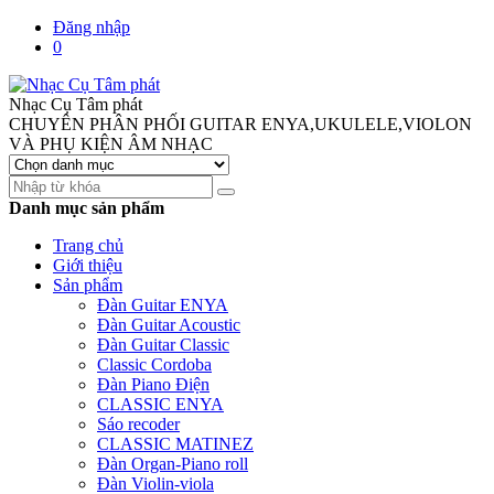
Đăng nhập
0
Nhạc Cụ Tâm phát
CHUYÊN PHÂN PHỐI GUITAR ENYA,UKULELE,VIOLON
VÀ PHỤ KIỆN ÂM NHẠC
Danh mục sản phẩm
Trang chủ
Giới thiệu
Sản phẩm
Đàn Guitar ENYA
Đàn Guitar Acoustic
Đàn Guitar Classic
Classic Cordoba
Đàn Piano Điện
CLASSIC ENYA
Sáo recoder
CLASSIC MATINEZ
Đàn Organ-Piano roll
Đàn Violin-viola