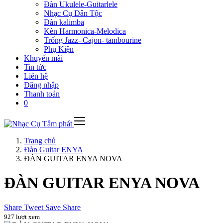
Đàn Ukulele-Guitarlele
Nhạc Cụ Dân Tộc
Đàn kalimba
Kèn Harmonica-Melodica
Trống Jazz- Cajon- tambourine
Phụ Kiện
Khuyến mãi
Tin tức
Liên hệ
Đăng nhập
Thanh toán
0
Trang chủ
Đàn Guitar ENYA
ĐÀN GUITAR ENYA NOVA
ĐÀN GUITAR ENYA NOVA
Share
Tweet
Save
Share
927 lượt xem