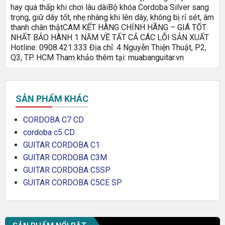
hay quá thấp khi chơi lâu dài
Bộ khóa Cordoba Silver sang
trọng, giữ dây tốt, nhẹ nhàng khi lên dây, không bị rỉ sét, âm
thanh chân thật
CAM KẾT HÀNG CHÍNH HÃNG – GIÁ TỐT
NHẤT BẢO HÀNH 1 NĂM VỀ TẤT CẢ CÁC LỖI SẢN XUẤT
Hotline: 0908.421.333 Địa chỉ: 4 Nguyễn Thiện Thuật, P2,
Q3, TP. HCM Tham khảo thêm tại: muabanguitar.vn
SẢN PHẨM KHÁC
CORDOBA C7 CD
cordoba c5 CD
GUITAR CORDOBA C1
GUITAR CORDOBA C3M
GUITAR CORDOBA C5SP
GUITAR CORDOBA C5CE SP