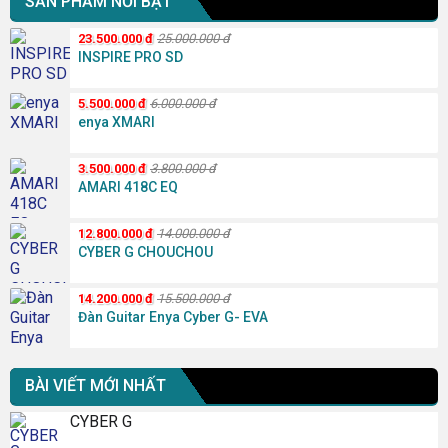
SẢN PHẨM NỔI BẬT
23.500.000
đ
25.000.000
đ
INSPIRE PRO SD
5.500.000
đ
6.000.000
đ
enya XMARI
3.500.000
đ
3.800.000
đ
AMARI 418C EQ
12.800.000
đ
14.000.000
đ
CYBER G CHOUCHOU
14.200.000
đ
15.500.000
đ
Đàn Guitar Enya Cyber G- EVA
BÀI VIẾT MỚI NHẤT
CYBER G