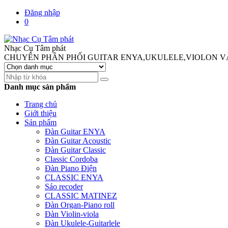
Đăng nhập
0
Nhạc Cụ Tâm phát
CHUYÊN PHÂN PHỐI GUITAR ENYA,UKULELE,VIOLON V
Danh mục sản phẩm
Trang chủ
Giới thiệu
Sản phẩm
Đàn Guitar ENYA
Đàn Guitar Acoustic
Đàn Guitar Classic
Classic Cordoba
Đàn Piano Điện
CLASSIC ENYA
Sáo recoder
CLASSIC MATINEZ
Đàn Organ-Piano roll
Đàn Violin-viola
Đàn Ukulele-Guitarlele