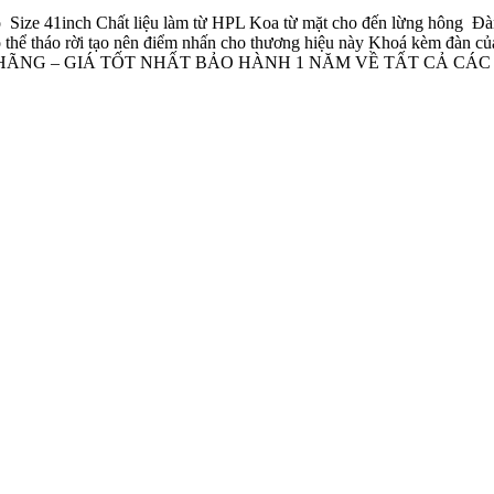
o
Size 41inch Chất liệu làm từ HPL Koa từ mặt cho đến lừng hông
Đàn
thể tháo rời tạo nên điểm nhấn cho thương hiệu này Khoá kèm đàn của 
 – GIÁ TỐT NHẤT BẢO HÀNH 1 NĂM VỀ TẤT CẢ CÁC LỖI SẢN