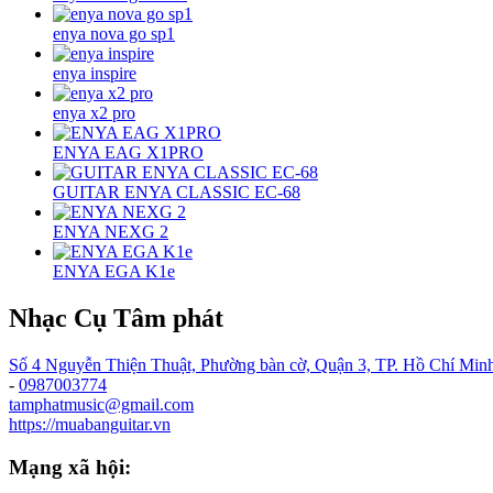
enya nova go sp1
enya inspire
enya x2 pro
ENYA EAG X1PRO
GUITAR ENYA CLASSIC EC-68
ENYA NEXG 2
ENYA EGA K1e
Nhạc Cụ Tâm phát
Số 4 Nguyễn Thiện Thuật, Phường bàn cờ, Quận 3, TP. Hồ Chí Min
-
0987003774
tamphatmusic@gmail.com
https://muabanguitar.vn
Mạng xã hội: