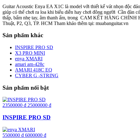
Guitar Acoustic Enya EA X1C là model với thiết kế vát nhọn độc đá
giúp có thể chơi ra loa khi biểu diễn hay chơi đông người
Cần đàn có 
thấp, bấm nhẹ tay, âm thanh ấm, trong
CAM KẾT HÀNG CHÍNH HÃNG
Thuật, P2, Q3, TP. HCM Tham khảo thêm tại: muabanguitar.vn
Sản phẩm khác
INSPIRE PRO SD
X3 PRO MINI
enya XMARI
amari am-428c
AMARI 418C EQ
CYBER G -STRING
Sản phẩm nổi bật
23500000
đ
25000000
đ
INSPIRE PRO SD
5500000
đ
6000000
đ