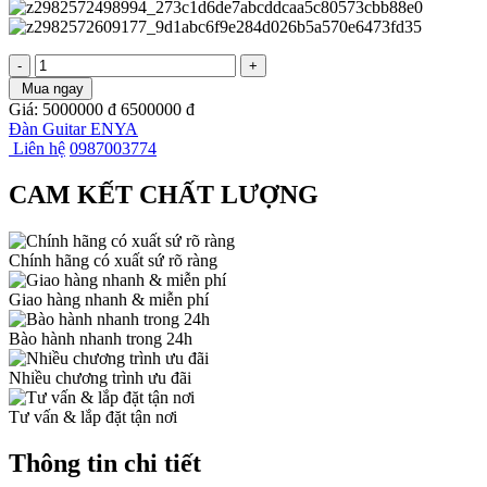
-
+
Mua ngay
Giá:
5000000
đ
6500000
đ
Đàn Guitar ENYA
Liên hệ
0987003774
CAM KẾT CHẤT LƯỢNG
Chính hãng có xuất sứ rõ ràng
Giao hàng nhanh & miễn phí
Bào hành nhanh trong 24h
Nhiều chương trình ưu đãi
Tư vấn & lắp đặt tận nơi
Thông tin chi tiết