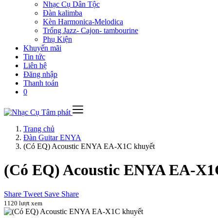
Nhạc Cụ Dân Tộc
Đàn kalimba
Kèn Harmonica-Melodica
Trống Jazz- Cajon- tambourine
Phụ Kiện
Khuyến mãi
Tin tức
Liên hệ
Đăng nhập
Thanh toán
0
Trang chủ
Đàn Guitar ENYA
(Có EQ) Acoustic ENYA EA-X1C khuyết
(Có EQ) Acoustic ENYA EA-X1
Share
Tweet
Save
Share
1120 lượt xem