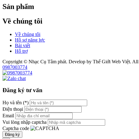
Sản phẩm
Về chúng tôi
Về chúng tôi
Hồ sơ năng lực
Bài viết
Hỗ trợ
Copyright © Nhạc Cụ Tâm phát. Develop by Thế Giới Web Việt. All 
0987003774
Đăng ký tư vấn
Họ và tên (*)
Điện thoại
Email
Vui lòng nhập captcha
Captcha code
Đăng ký